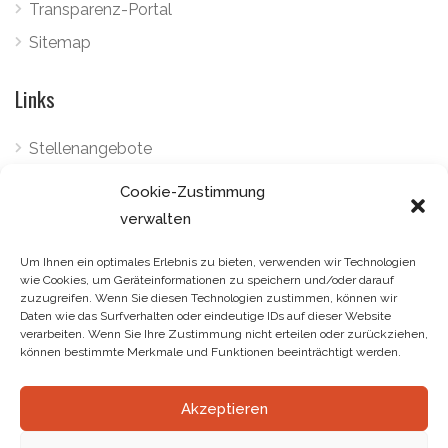
Transparenz-Portal
Sitemap
Links
Stellenangebote
Datenschutzbestimmungen
Cookie-Zustimmung
Cookies-Politik
verwalten
Telefon:
+34 922 798 489
Um Ihnen ein optimales Erlebnis zu bieten, verwenden wir Technologien
wie Cookies, um Geräteinformationen zu speichern und/oder darauf
Email:
marketing@gourmetlandtenerife.com
zuzugreifen. Wenn Sie diesen Technologien zustimmen, können wir
Daten wie das Surfverhalten oder eindeutige IDs auf dieser Website
verarbeiten. Wenn Sie Ihre Zustimmung nicht erteilen oder zurückziehen,
können bestimmte Merkmale und Funktionen beeinträchtigt werden.
Akzeptieren
© Gourmetland. Todos los derechos reservados.