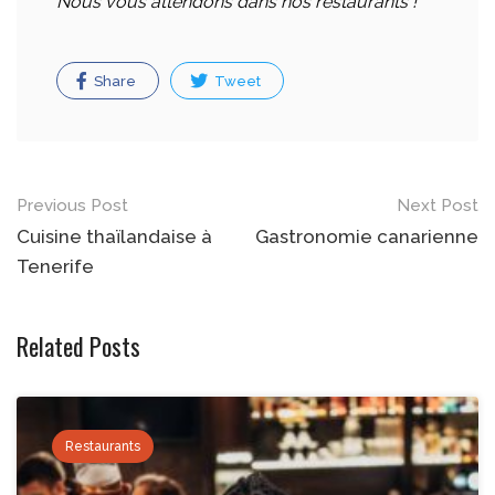
Nous vous attendons dans nos restaurants !
Share
Tweet
Post
Previous Post
Next Post
navigation
Cuisine thaïlandaise à
Gastronomie canarienne
Tenerife
Related Posts
Restaurants