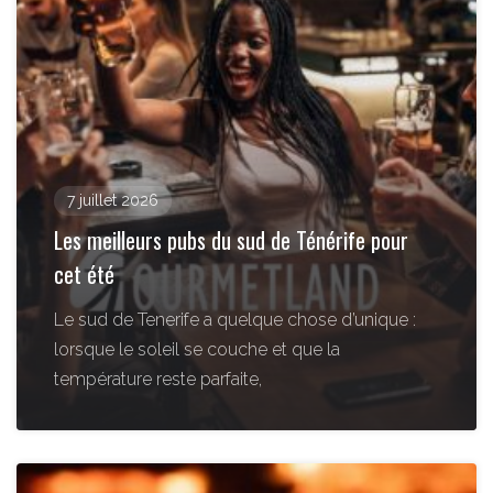
7 juillet 2026
Les meilleurs pubs du sud de Ténérife pour
cet été
Le sud de Tenerife a quelque chose d’unique :
lorsque le soleil se couche et que la
température reste parfaite,