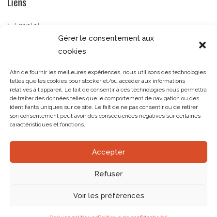
Liens
Emploi
Gérer le consentement aux
Cookies politiques
cookies
Politique de confidentialité
Afin de fournir les meilleures expériences, nous utilisons des technologies
Téléphone:
+34 922 798 489
telles que les cookies pour stocker et/ou accéder aux informations
relatives à l'appareil. Le fait de consentir à ces technologies nous permettra
Email:
marketing@gourmetlandtenerife.com
de traiter des données telles que le comportement de navigation ou des
identifiants uniques sur ce site. Le fait de ne pas consentir ou de retirer
son consentement peut avoir des conséquences négatives sur certaines
caractéristiques et fonctions.
Accepter
© Gourmetland. Todos los derechos reservados.
Refuser
English
(
Anglais
)
Français
Voir les préférences
Deutsch
(
Allemand
)
Español
(
Espagnol
)