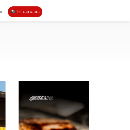
as
Influencers