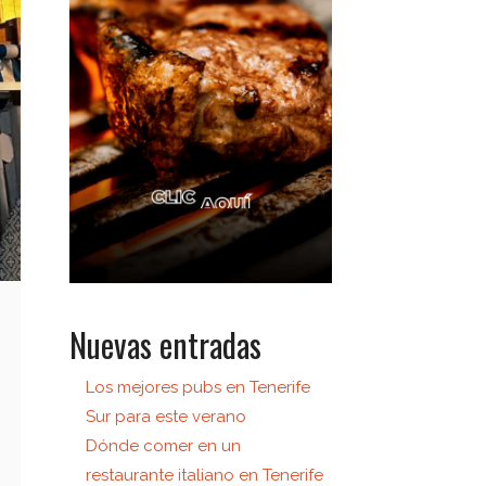
Nuevas entradas
Los mejores pubs en Tenerife
Sur para este verano
Dónde comer en un
restaurante italiano en Tenerife