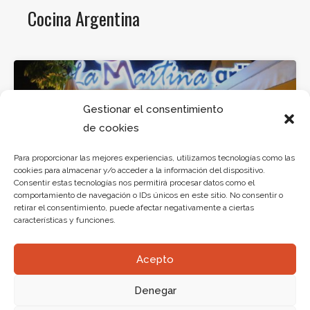
Cocina Argentina
Gestionar el consentimiento
de cookies
Traditional
Para proporcionar las mejores experiencias, utilizamos tecnologías como las
cookies para almacenar y/o acceder a la información del dispositivo.
La Martina
Consentir estas tecnologías nos permitirá procesar datos como el
comportamiento de navegación o IDs únicos en este sitio. No consentir o
C.C. Las Américas Plaza Local R1 Avda.
retirar el consentimiento, puede afectar negativamente a ciertas
Las Américas Nº7 – Arona
características y funciones.
Acepto
Denegar