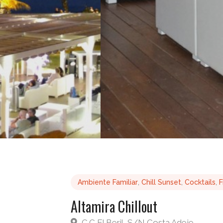
Ambiente Familiar
,
Chill Sunset
,
Cocktails
,
F
Altamira Chillout
C.C El Beril, S/N Costa Adeje