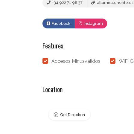
+34 922 71 96 37
altamiratenerife.es
Facebook
Instagram
Features
Accesos Minusválidos
WiFi G
Location
Get Direction