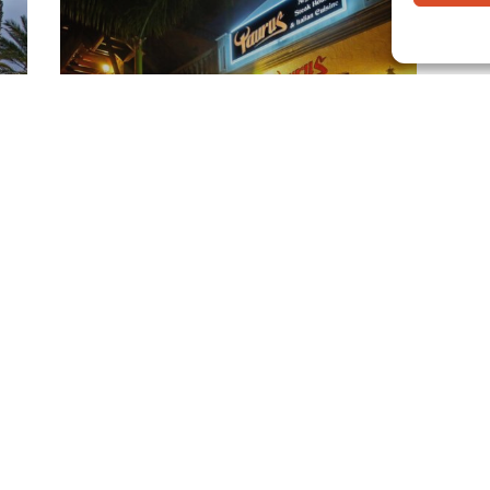
Taurus
P
C/ El Rodeo Nº1 URB. Oasis
del Sur, 38650,Los
C
Cristianos-Arona
S
o
Links