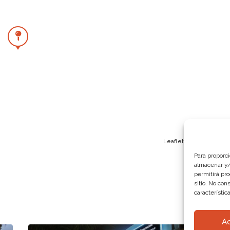
Leaflet
Para proporc
almacenar y/o
permitirá pr
sitio. No con
característic
A