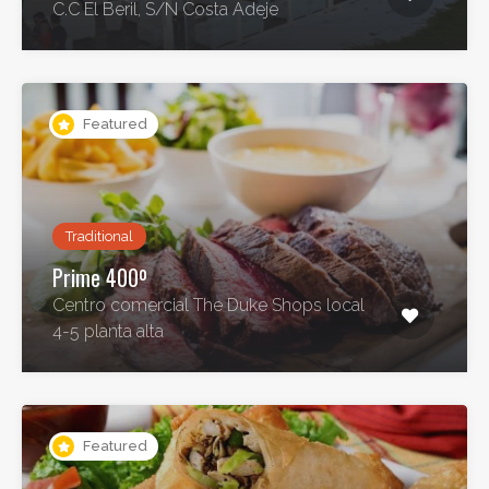
C.C El Beril, S/N Costa Adeje
Featured
Traditional
Prime 400º
Centro comercial The Duke Shops local
4-5 planta alta
Featured