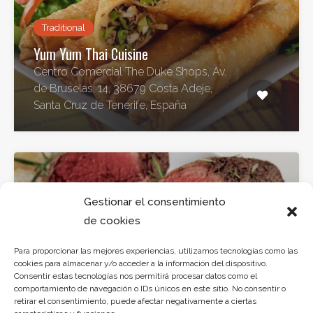
Traditional
Yum Yum Thai Cuisine
Centro Comercial The Duke Shops, Av.
de Bruselas, 14, 38679 Costa Adeje,
Santa Cruz de Tenerife, España
Gestionar el consentimiento
de cookies
Traditional
Para proporcionar las mejores experiencias, utilizamos tecnologías como las
cookies para almacenar y/o acceder a la información del dispositivo.
Costa Caleta
Consentir estas tecnologías nos permitirá procesar datos como el
comportamiento de navegación o IDs únicos en este sitio. No consentir o
C. el Beril, s/n, 38679 La Caleta, Santa
retirar el consentimiento, puede afectar negativamente a ciertas
Cruz de Tenerife